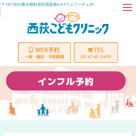
〒167-0053東京都杉並区西荻南4-4-5フェリーチェ2F
WEB予約
☎TEL
一般・健診・予防接種
03-6765-0415
イ
ン
フ
ル
予
約