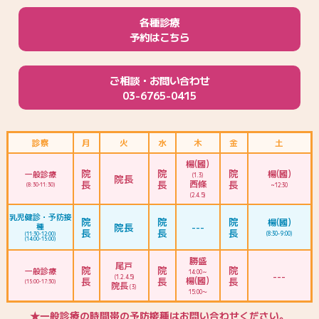
各種診療
予約はこちら
ご相談・お問い合わせ
03-6765-0415
診察
月
火
水
木
金
土
楊(國)
院
院
院
楊(國)
一般診療
(1.3)
院長
長
長
西條
長
(8:30-11:30)
~12:30
(2.4.5)
乳児健診・予防接
院
院
院
楊(國)
種
院長
---
長
長
長
(8:30-9:00)
(11:30-12:00)
(14:00-15:00)
勝盛
尾戸
院
院
院
一般診療
14:00～
---
(1.2.4.5)
長
長
楊(國)
長
(15:00-17:30)
院長
(3)
15:00〜
★一般診療の時間帯の予防接種はお問い合わせください。